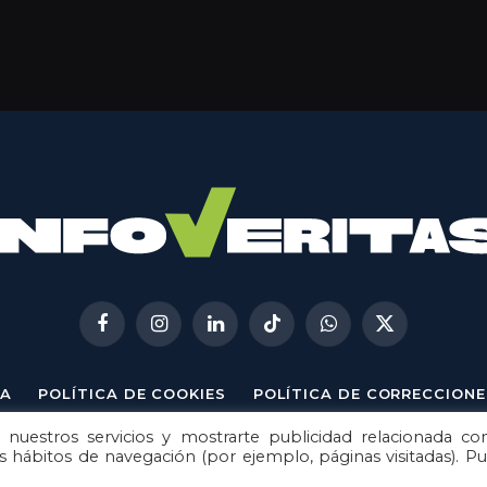
Facebook
Instagram
LinkedIn
TikTok
WhatsApp
X
(Twitter)
A
POLÍTICA DE COOKIES
POLÍTICA DE CORRECCIONE
 nuestros servicios y mostrarte publicidad relacionada co
© 2026
Metech
. Todos los derechos reservados.
us hábitos de navegación (por ejemplo, páginas visitadas). P