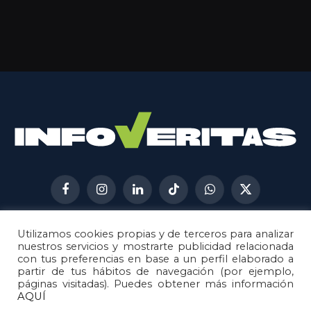
Facebook
Instagram
LinkedIn
TikTok
WhatsApp
X
(Twitter)
Utilizamos cookies propias y de terceros para analizar
AVISO LEGAL
METODOLOGÍA
nuestros servicios y mostrarte publicidad relacionada
POLÍTICA DE COOKIES
con tus preferencias en base a un perfil elaborado a
partir de tus hábitos de navegación (por ejemplo,
POLÍTICA DE CORRECCIONES
páginas visitadas). Puedes obtener más información
POLÍTICA DE PRIVACIDAD
AQUÍ