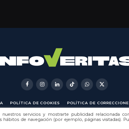
Facebook
Instagram
LinkedIn
TikTok
WhatsApp
X
(Twitter)
A
POLÍTICA DE COOKIES
POLÍTICA DE CORRECCIONE
 nuestros servicios y mostrarte publicidad relacionada co
© 2026
Metech
. Todos los derechos reservados.
us hábitos de navegación (por ejemplo, páginas visitadas). P