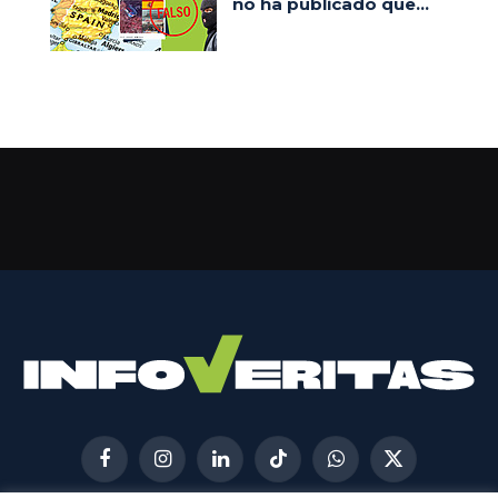
no ha publicado que...
Facebook
Instagram
LinkedIn
TikTok
WhatsApp
X
(Twitter)