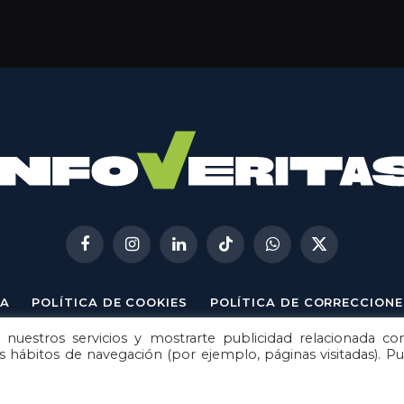
Facebook
Instagram
LinkedIn
TikTok
WhatsApp
X
(Twitter)
A
POLÍTICA DE COOKIES
POLÍTICA DE CORRECCIONE
 nuestros servicios y mostrarte publicidad relacionada co
© 2026
Metech
. Todos los derechos reservados.
us hábitos de navegación (por ejemplo, páginas visitadas). P