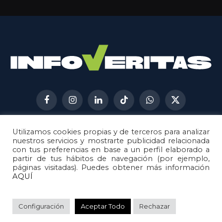
Facebook
Instagram
LinkedIn
TikTok
WhatsApp
X
(Twitter)
Utilizamos cookies propias y de terceros para analizar
AVISO LEGAL
METODOLOGÍA
nuestros servicios y mostrarte publicidad relacionada
POLÍTICA DE COOKIES
con tus preferencias en base a un perfil elaborado a
partir de tus hábitos de navegación (por ejemplo,
POLÍTICA DE CORRECCIONES
páginas visitadas). Puedes obtener más información
POLÍTICA DE PRIVACIDAD
AQUÍ
© 2026
Metech
. Todos los derechos reservados.
Configuración
Aceptar Todo
Rechazar