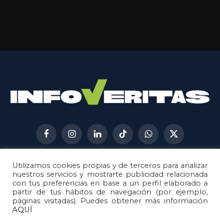
Facebook
Instagram
LinkedIn
TikTok
WhatsApp
X
(Twitter)
Utilizamos cookies propias y de terceros para analizar
AVISO LEGAL
METODOLOGÍA
nuestros servicios y mostrarte publicidad relacionada
POLÍTICA DE COOKIES
con tus preferencias en base a un perfil elaborado a
partir de tus hábitos de navegación (por ejemplo,
POLÍTICA DE CORRECCIONES
páginas visitadas). Puedes obtener más información
POLÍTICA DE PRIVACIDAD
AQUÍ