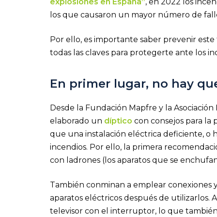
explosiones en España”
, en 2022 los ince
los que causaron un mayor número de falle
Por ello, es importante saber prevenir es
todas las claves para protegerte ante los in
En primer lugar, no hay qu
Desde la Fundación Mapfre y la Asociación
elaborado un
díptico
con consejos para la 
que una instalación eléctrica deficiente, o 
incendios. Por ello, la primera recomendac
con ladrones (los aparatos que se enchufan p
También conminan a emplear conexiones y 
aparatos eléctricos después de utilizarlos
televisor con el interruptor, lo que tambié