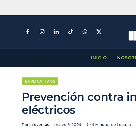
Facebook
Instagram
LinkedIn
TikTok
WhatsApp
X
(Twitter)
INICIO
NOSOT
EXPLICATIVOS
Prevención contra i
eléctricos
Por
Infoveritas
marzo 6, 2024
4 Minutos de Lectura