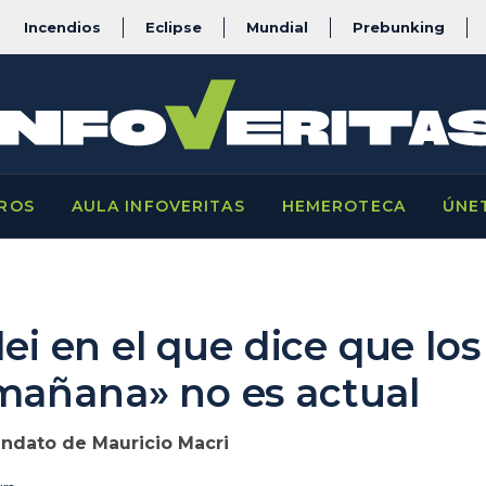
Incendios
Eclipse
Mundial
Prebunking
ROS
AULA INFOVERITAS
HEMEROTECA
ÚNE
lei en el que dice que lo
mañana» no es actual
andato de Mauricio Macri