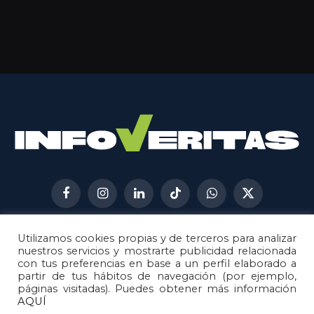
Facebook
Instagram
LinkedIn
TikTok
WhatsApp
X
(Twitter)
Utilizamos cookies propias y de terceros para analizar
AVISO LEGAL
METODOLOGÍA
nuestros servicios y mostrarte publicidad relacionada
POLÍTICA DE COOKIES
con tus preferencias en base a un perfil elaborado a
partir de tus hábitos de navegación (por ejemplo,
POLÍTICA DE CORRECCIONES
páginas visitadas). Puedes obtener más información
POLÍTICA DE PRIVACIDAD
AQUÍ