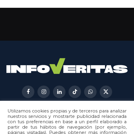
Facebook
Instagram
LinkedIn
TikTok
WhatsApp
X
(Twitter)
Utilizamos cookies propias y de terceros para analizar
AVISO LEGAL
METODOLOGÍA
nuestros servicios y mostrarte publicidad relacionada
POLÍTICA DE COOKIES
con tus preferencias en base a un perfil elaborado a
partir de tus hábitos de navegación (por ejemplo,
POLÍTICA DE CORRECCIONES
páginas visitadas). Puedes obtener más información