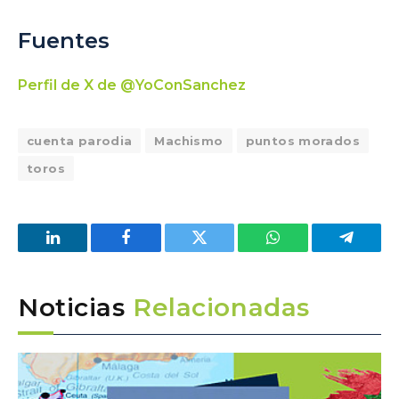
Fuentes
Perfil de X de @YoConSanchez
cuenta parodia
Machismo
puntos morados
toros
LinkedIn
Facebook
Twitter
WhatsApp
Telegra
Noticias
Relacionadas