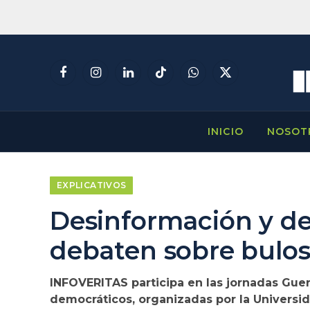
Facebook
Instagram
LinkedIn
TikTok
WhatsApp
X
(Twitter)
INICIO
NOSOT
EXPLICATIVOS
Desinformación y d
debaten sobre bulos
INFOVERITAS participa en las jornadas Guer
democráticos, organizadas por la Univers