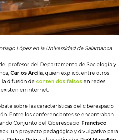
antiago López
en la Universidad de Salamanca
 del profesor del Departamento de Sociología y
nca,
Carlos Arcila
, quien explicó, entre otros
 la difusión de
contenidos falsos
en redes
e existen en internet.
ebate sobre las características del ciberespacio
ión. Entre los conferenciantes se encontraban
 Mando Conjunto del Ciberespacio,
Francisco
eck, un proyecto pedagógico y divulgativo para
ial
Dolors Reig
y el investigador
Raúl Magallón
.