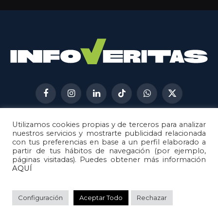
Facebook
Instagram
LinkedIn
TikTok
WhatsApp
X
(Twitter)
Utilizamos cookies propias y de terceros para analizar
AVISO LEGAL
METODOLOGÍA
nuestros servicios y mostrarte publicidad relacionada
POLÍTICA DE COOKIES
con tus preferencias en base a un perfil elaborado a
partir de tus hábitos de navegación (por ejemplo,
POLÍTICA DE CORRECCIONES
páginas visitadas). Puedes obtener más información
POLÍTICA DE PRIVACIDAD
AQUÍ
© 2026
Metech
. Todos los derechos reservados.
Configuración
Aceptar Todo
Rechazar