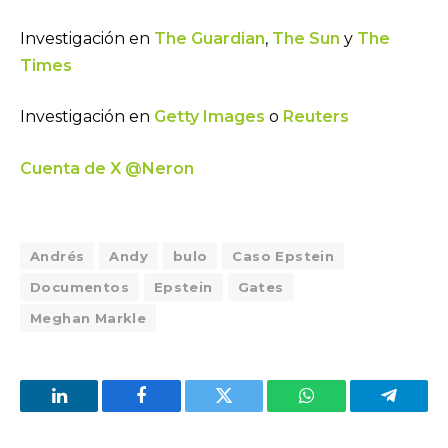
Investigación en
The Guardian
,
The Sun
y
The
Times
Investigación en
Getty Images
o
Reuters
Cuenta de X @Neron
Andrés
Andy
bulo
Caso Epstein
Documentos
Epstein
Gates
Meghan Markle
LinkedIn
Facebook
Twitter
WhatsApp
Telegra