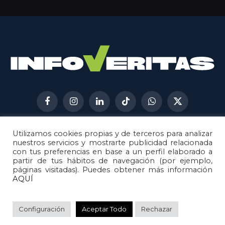
Facebook
Instagram
LinkedIn
TikTok
WhatsApp
X
(Twitter)
Utilizamos cookies propias y de terceros para analizar
AVISO LEGAL
METODOLOGÍA
nuestros servicios y mostrarte publicidad relacionada
POLÍTICA DE COOKIES
con tus preferencias en base a un perfil elaborado a
partir de tus hábitos de navegación (por ejemplo,
POLÍTICA DE CORRECCIONES
páginas visitadas). Puedes obtener más información
POLÍTICA DE PRIVACIDAD
AQUÍ
© 2026
Metech
. Todos los derechos reservados.
Configuración
Aceptar Todo
Rechazar