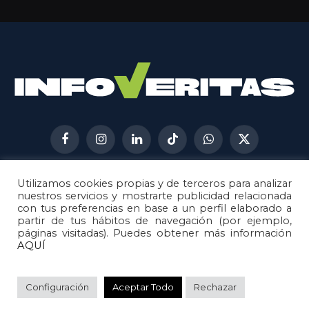
Facebook
Instagram
LinkedIn
TikTok
WhatsApp
X
(Twitter)
Utilizamos cookies propias y de terceros para analizar
AVISO LEGAL
METODOLOGÍA
nuestros servicios y mostrarte publicidad relacionada
POLÍTICA DE COOKIES
con tus preferencias en base a un perfil elaborado a
partir de tus hábitos de navegación (por ejemplo,
POLÍTICA DE CORRECCIONES
páginas visitadas). Puedes obtener más información
POLÍTICA DE PRIVACIDAD
AQUÍ
© 2026
Metech
. Todos los derechos reservados.
Configuración
Aceptar Todo
Rechazar