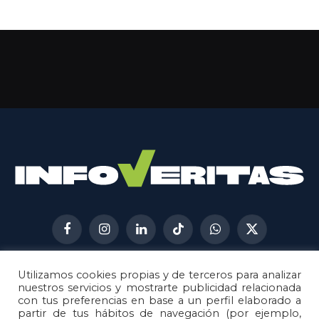
Facebook
Instagram
LinkedIn
TikTok
WhatsApp
X
(Twitter)
Utilizamos cookies propias y de terceros para analizar
AVISO LEGAL
METODOLOGÍA
nuestros servicios y mostrarte publicidad relacionada
POLÍTICA DE COOKIES
con tus preferencias en base a un perfil elaborado a
partir de tus hábitos de navegación (por ejemplo,
POLÍTICA DE CORRECCIONES