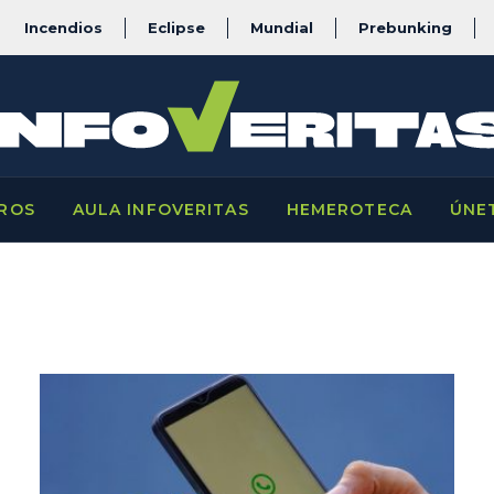
Incendios
Eclipse
Mundial
Prebunking
ROS
AULA INFOVERITAS
HEMEROTECA
ÚNE