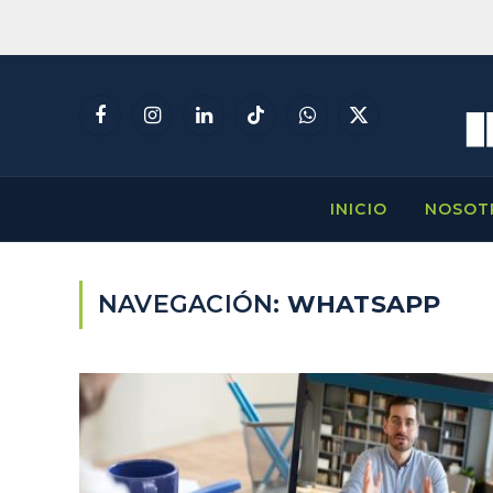
Facebook
Instagram
LinkedIn
TikTok
WhatsApp
X
(Twitter)
INICIO
NOSOT
NAVEGACIÓN:
WHATSAPP