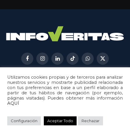
Facebook
Instagram
LinkedIn
TikTok
WhatsApp
X
(Twitter)
Utilizamos cookies propias y de terceros para analizar
AVISO LEGAL
METODOLOGÍA
nuestros servicios y mostrarte publicidad relacionada
POLÍTICA DE COOKIES
con tus preferencias en base a un perfil elaborado a
partir de tus hábitos de navegación (por ejemplo,
POLÍTICA DE CORRECCIONES
páginas visitadas). Puedes obtener más información
POLÍTICA DE PRIVACIDAD
AQUÍ
© 2026
Metech
. Todos los derechos reservados.
Configuración
Aceptar Todo
Rechazar