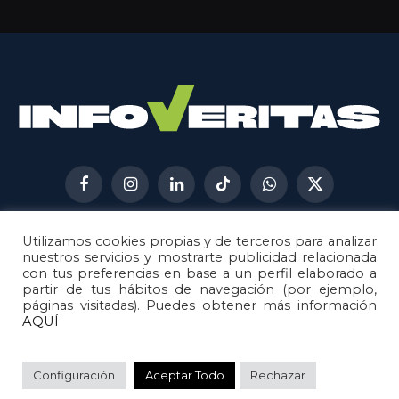
Facebook
Instagram
LinkedIn
TikTok
WhatsApp
X
(Twitter)
Utilizamos cookies propias y de terceros para analizar
AVISO LEGAL
METODOLOGÍA
nuestros servicios y mostrarte publicidad relacionada
POLÍTICA DE COOKIES
con tus preferencias en base a un perfil elaborado a
partir de tus hábitos de navegación (por ejemplo,
POLÍTICA DE CORRECCIONES
páginas visitadas). Puedes obtener más información
POLÍTICA DE PRIVACIDAD
AQUÍ
© 2026
Metech
. Todos los derechos reservados.
Configuración
Aceptar Todo
Rechazar