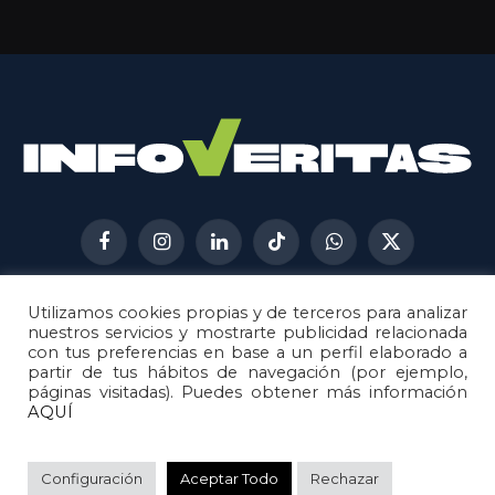
Facebook
Instagram
LinkedIn
TikTok
WhatsApp
X
(Twitter)
Utilizamos cookies propias y de terceros para analizar
AVISO LEGAL
METODOLOGÍA
nuestros servicios y mostrarte publicidad relacionada
POLÍTICA DE COOKIES
con tus preferencias en base a un perfil elaborado a
partir de tus hábitos de navegación (por ejemplo,
POLÍTICA DE CORRECCIONES
páginas visitadas). Puedes obtener más información
POLÍTICA DE PRIVACIDAD
AQUÍ
© 2026
Metech
. Todos los derechos reservados.
Configuración
Aceptar Todo
Rechazar