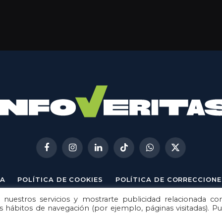
Facebook
Instagram
LinkedIn
TikTok
WhatsApp
X
(Twitter)
A
POLÍTICA DE COOKIES
POLÍTICA DE CORRECCIONE
 nuestros servicios y mostrarte publicidad relacionada co
© 2026
Metech
. Todos los derechos reservados.
us hábitos de navegación (por ejemplo, páginas visitadas). P