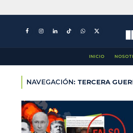
Facebook
Instagram
LinkedIn
TikTok
WhatsApp
X
(Twitter)
INICIO
NOSOT
NAVEGACIÓN:
TERCERA GUER