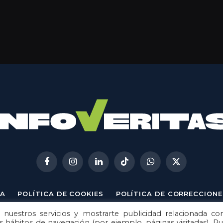
Facebook
Instagram
LinkedIn
TikTok
WhatsApp
X
(Twitter)
A
POLÍTICA DE COOKIES
POLÍTICA DE CORRECCIONE
 nuestros servicios y mostrarte publicidad relacionada co
© 2026
Metech
. Todos los derechos reservados.
us hábitos de navegación (por ejemplo, páginas visitadas). P