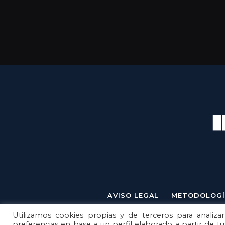
AVISO LEGAL
METODOLOGÍ
Utilizamos cookies propias y de terceros para analizar
preferencias en base a un perfil elaborado a partir de t