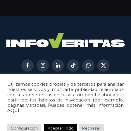
Facebook
Instagram
LinkedIn
TikTok
WhatsApp
X
(Twitter)
Utilizamos cookies propias y de terceros para analizar
AVISO LEGAL
METODOLOGÍA
nuestros servicios y mostrarte publicidad relacionada
POLÍTICA DE COOKIES
con tus preferencias en base a un perfil elaborado a
partir de tus hábitos de navegación (por ejemplo,
POLÍTICA DE CORRECCIONES
páginas visitadas). Puedes obtener más información
POLÍTICA DE PRIVACIDAD
AQUÍ
© 2026
Metech
. Todos los derechos reservados.
Configuración
Aceptar Todo
Rechazar