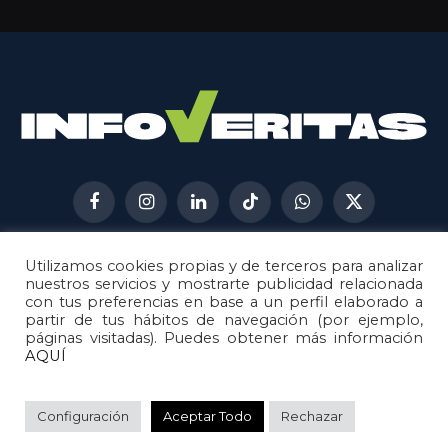
Facebook
Instagram
LinkedIn
TikTok
WhatsApp
X
(Twitter)
Utilizamos cookies propias y de terceros para analizar
AVISO LEGAL
METODOLOGÍA
nuestros servicios y mostrarte publicidad relacionada
POLÍTICA DE COOKIES
con tus preferencias en base a un perfil elaborado a
partir de tus hábitos de navegación (por ejemplo,
POLÍTICA DE CORRECCIONES
páginas visitadas). Puedes obtener más información
POLÍTICA DE PRIVACIDAD
AQUÍ
© 2026
Metech
. Todos los derechos reservados.
Configuración
Aceptar Todo
Rechazar