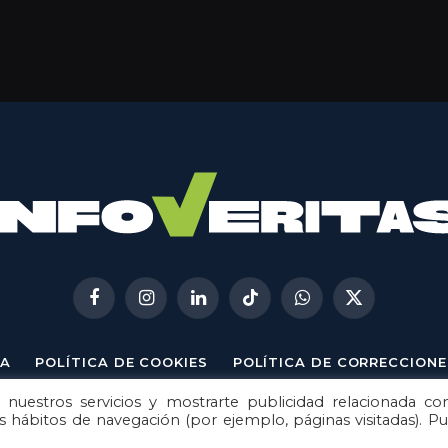
Facebook
Instagram
LinkedIn
TikTok
WhatsApp
X
(Twitter)
A
POLÍTICA DE COOKIES
POLÍTICA DE CORRECCIONE
 nuestros servicios y mostrarte publicidad relacionada co
© 2026
Metech
. Todos los derechos reservados.
us hábitos de navegación (por ejemplo, páginas visitadas). P