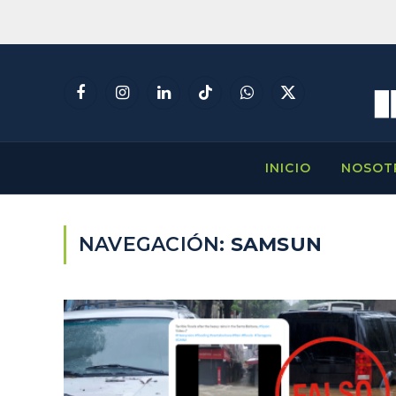
Facebook
Instagram
LinkedIn
TikTok
WhatsApp
X
(Twitter)
INICIO
NOSOT
NAVEGACIÓN:
SAMSUN