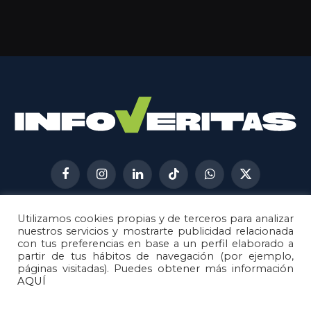
Facebook
Instagram
LinkedIn
TikTok
WhatsApp
X
(Twitter)
Utilizamos cookies propias y de terceros para analizar
AVISO LEGAL
METODOLOGÍA
nuestros servicios y mostrarte publicidad relacionada
POLÍTICA DE COOKIES
con tus preferencias en base a un perfil elaborado a
partir de tus hábitos de navegación (por ejemplo,
POLÍTICA DE CORRECCIONES
páginas visitadas). Puedes obtener más información
POLÍTICA DE PRIVACIDAD
AQUÍ