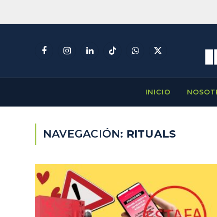
Facebook
Instagram
LinkedIn
TikTok
WhatsApp
X
(Twitter)
INICIO
NOSOT
NAVEGACIÓN:
RITUALS