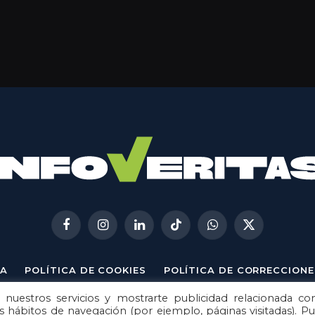
Facebook
Instagram
LinkedIn
TikTok
WhatsApp
X
(Twitter)
A
POLÍTICA DE COOKIES
POLÍTICA DE CORRECCIONE
 nuestros servicios y mostrarte publicidad relacionada co
© 2026
Metech
. Todos los derechos reservados.
us hábitos de navegación (por ejemplo, páginas visitadas). P