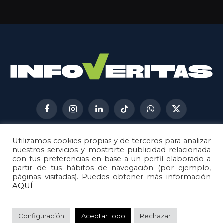
Facebook
Instagram
LinkedIn
TikTok
WhatsApp
X
(Twitter)
Utilizamos cookies propias y de terceros para analizar
AVISO LEGAL
METODOLOGÍA
nuestros servicios y mostrarte publicidad relacionada
POLÍTICA DE COOKIES
con tus preferencias en base a un perfil elaborado a
partir de tus hábitos de navegación (por ejemplo,
POLÍTICA DE CORRECCIONES
páginas visitadas). Puedes obtener más información
POLÍTICA DE PRIVACIDAD
AQUÍ
© 2026
Metech
. Todos los derechos reservados.
Configuración
Aceptar Todo
Rechazar