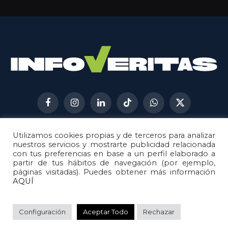
Facebook
Instagram
LinkedIn
TikTok
WhatsApp
X
(Twitter)
Utilizamos cookies propias y de terceros para analizar
AVISO LEGAL
METODOLOGÍA
nuestros servicios y mostrarte publicidad relacionada
POLÍTICA DE COOKIES
con tus preferencias en base a un perfil elaborado a
partir de tus hábitos de navegación (por ejemplo,
POLÍTICA DE CORRECCIONES
páginas visitadas). Puedes obtener más información
POLÍTICA DE PRIVACIDAD
AQUÍ
© 2026
Metech
. Todos los derechos reservados.
Configuración
Aceptar Todo
Rechazar