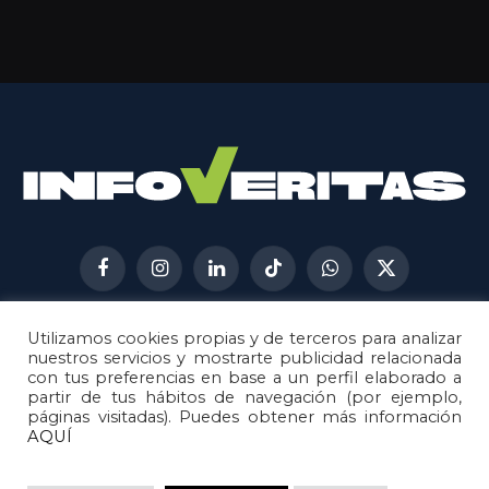
Facebook
Instagram
LinkedIn
TikTok
WhatsApp
X
(Twitter)
Utilizamos cookies propias y de terceros para analizar
AVISO LEGAL
METODOLOGÍA
nuestros servicios y mostrarte publicidad relacionada
POLÍTICA DE COOKIES
con tus preferencias en base a un perfil elaborado a
partir de tus hábitos de navegación (por ejemplo,
POLÍTICA DE CORRECCIONES
páginas visitadas). Puedes obtener más información
POLÍTICA DE PRIVACIDAD
AQUÍ
© 2026
Metech
. Todos los derechos reservados.