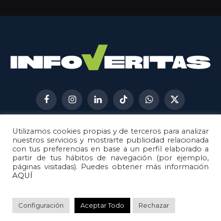
Facebook
Instagram
LinkedIn
TikTok
WhatsApp
X
(Twitter)
Utilizamos cookies propias y de terceros para analizar
AVISO LEGAL
METODOLOGÍA
nuestros servicios y mostrarte publicidad relacionada
POLÍTICA DE COOKIES
con tus preferencias en base a un perfil elaborado a
partir de tus hábitos de navegación (por ejemplo,
POLÍTICA DE CORRECCIONES
páginas visitadas). Puedes obtener más información
POLÍTICA DE PRIVACIDAD
AQUÍ
© 2026
Metech
. Todos los derechos reservados.
Configuración
Aceptar Todo
Rechazar