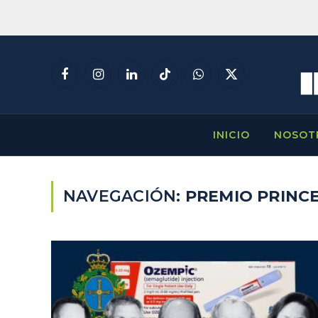
Facebook
Instagram
LinkedIn
TikTok
WhatsApp
X
(Twitter)
INICIO
NOSOT
NAVEGACIÓN:
PREMIO PRINCE