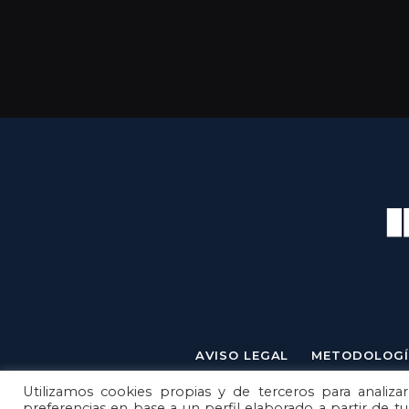
AVISO LEGAL
METODOLOGÍ
Utilizamos cookies propias y de terceros para analizar
preferencias en base a un perfil elaborado a partir de t