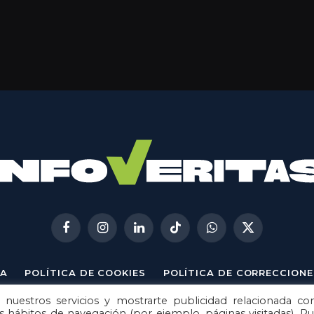
Facebook
Instagram
LinkedIn
TikTok
WhatsApp
X
(Twitter)
A
POLÍTICA DE COOKIES
POLÍTICA DE CORRECCIONE
 nuestros servicios y mostrarte publicidad relacionada co
© 2026
Metech
. Todos los derechos reservados.
us hábitos de navegación (por ejemplo, páginas visitadas). P