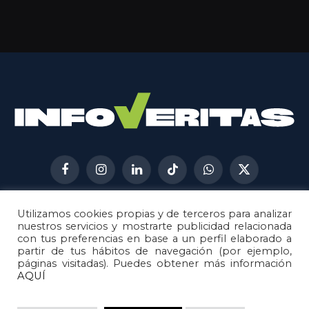
Facebook
Instagram
LinkedIn
TikTok
WhatsApp
X
(Twitter)
Utilizamos cookies propias y de terceros para analizar
AVISO LEGAL
METODOLOGÍA
nuestros servicios y mostrarte publicidad relacionada
POLÍTICA DE COOKIES
con tus preferencias en base a un perfil elaborado a
partir de tus hábitos de navegación (por ejemplo,
POLÍTICA DE CORRECCIONES
páginas visitadas). Puedes obtener más información
POLÍTICA DE PRIVACIDAD
AQUÍ
© 2026
Metech
. Todos los derechos reservados.