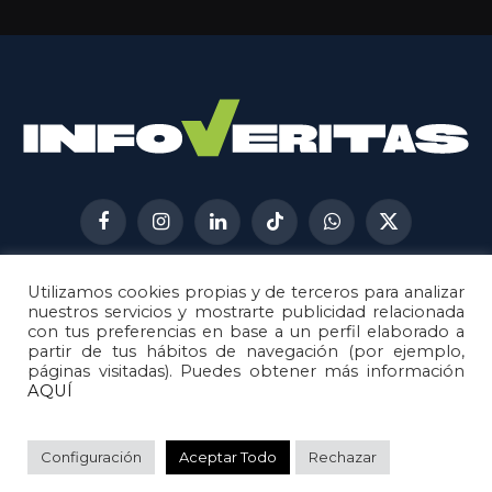
Facebook
Instagram
LinkedIn
TikTok
WhatsApp
X
(Twitter)
Utilizamos cookies propias y de terceros para analizar
AVISO LEGAL
METODOLOGÍA
nuestros servicios y mostrarte publicidad relacionada
POLÍTICA DE COOKIES
con tus preferencias en base a un perfil elaborado a
partir de tus hábitos de navegación (por ejemplo,
POLÍTICA DE CORRECCIONES
páginas visitadas). Puedes obtener más información
POLÍTICA DE PRIVACIDAD
AQUÍ
© 2026
Metech
. Todos los derechos reservados.
Configuración
Aceptar Todo
Rechazar