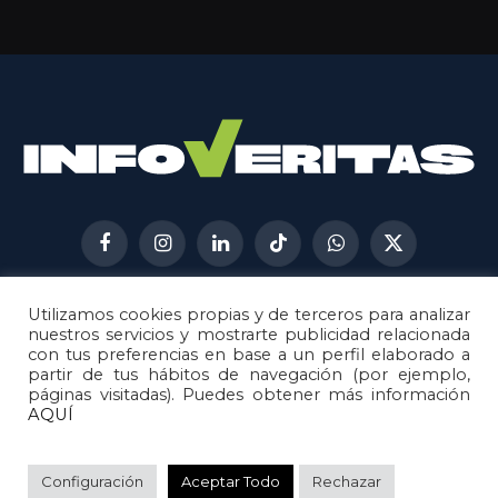
Facebook
Instagram
LinkedIn
TikTok
WhatsApp
X
(Twitter)
Utilizamos cookies propias y de terceros para analizar
AVISO LEGAL
METODOLOGÍA
nuestros servicios y mostrarte publicidad relacionada
POLÍTICA DE COOKIES
con tus preferencias en base a un perfil elaborado a
partir de tus hábitos de navegación (por ejemplo,
POLÍTICA DE CORRECCIONES
páginas visitadas). Puedes obtener más información
POLÍTICA DE PRIVACIDAD
AQUÍ
© 2026
Metech
. Todos los derechos reservados.
Configuración
Aceptar Todo
Rechazar