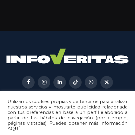
Facebook
Instagram
LinkedIn
TikTok
WhatsApp
X
(Twitter)
Utilizamos cookies propias y de terceros para analizar
AVISO LEGAL
METODOLOGÍA
nuestros servicios y mostrarte publicidad relacionada
POLÍTICA DE COOKIES
con tus preferencias en base a un perfil elaborado a
partir de tus hábitos de navegación (por ejemplo,
POLÍTICA DE CORRECCIONES
páginas visitadas). Puedes obtener más información
POLÍTICA DE PRIVACIDAD
AQUÍ