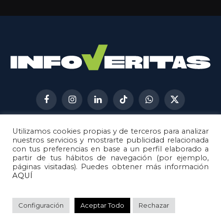
Facebook
Instagram
LinkedIn
TikTok
WhatsApp
X
(Twitter)
Utilizamos cookies propias y de terceros para analizar
AVISO LEGAL
METODOLOGÍA
nuestros servicios y mostrarte publicidad relacionada
POLÍTICA DE COOKIES
con tus preferencias en base a un perfil elaborado a
partir de tus hábitos de navegación (por ejemplo,
POLÍTICA DE CORRECCIONES
páginas visitadas). Puedes obtener más información
POLÍTICA DE PRIVACIDAD
AQUÍ
© 2026
Metech
. Todos los derechos reservados.
Configuración
Aceptar Todo
Rechazar