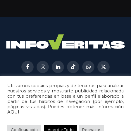
Facebook
Instagram
LinkedIn
TikTok
WhatsApp
X
(Twitter)
Utilizamos cookies propias y de terceros para analizar
AVISO LEGAL
METODOLOGÍA
nuestros servicios y mostrarte publicidad relacionada
POLÍTICA DE COOKIES
con tus preferencias en base a un perfil elaborado a
partir de tus hábitos de navegación (por ejemplo,
POLÍTICA DE CORRECCIONES
páginas visitadas). Puedes obtener más información
POLÍTICA DE PRIVACIDAD
AQUÍ
© 2026
Metech
. Todos los derechos reservados.
Configuración
Aceptar Todo
Rechazar