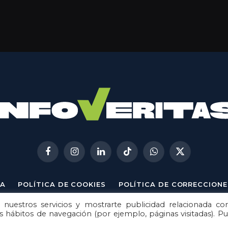
Facebook
Instagram
LinkedIn
TikTok
WhatsApp
X
(Twitter)
A
POLÍTICA DE COOKIES
POLÍTICA DE CORRECCIONE
 nuestros servicios y mostrarte publicidad relacionada co
© 2026
Metech
. Todos los derechos reservados.
us hábitos de navegación (por ejemplo, páginas visitadas). P