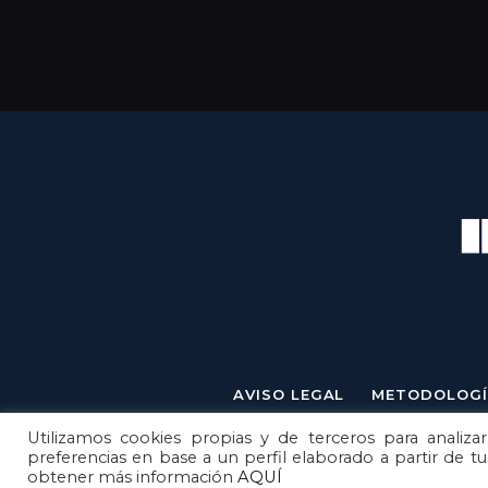
AVISO LEGAL
METODOLOGÍ
Utilizamos cookies propias y de terceros para analizar
preferencias en base a un perfil elaborado a partir de t
obtener más información
AQUÍ