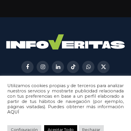
Facebook
Instagram
LinkedIn
TikTok
WhatsApp
X
(Twitter)
Utilizamos cookies propias y de terceros para analizar
AVISO LEGAL
METODOLOGÍA
nuestros servicios y mostrarte publicidad relacionada
POLÍTICA DE COOKIES
con tus preferencias en base a un perfil elaborado a
partir de tus hábitos de navegación (por ejemplo,
POLÍTICA DE CORRECCIONES
páginas visitadas). Puedes obtener más información
POLÍTICA DE PRIVACIDAD
AQUÍ
© 2026
Metech
. Todos los derechos reservados.
Configuración
Aceptar Todo
Rechazar