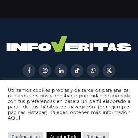
Facebook
Instagram
LinkedIn
TikTok
WhatsApp
X
(Twitter)
Utilizamos cookies propias y de terceros para analizar
AVISO LEGAL
METODOLOGÍA
nuestros servicios y mostrarte publicidad relacionada
POLÍTICA DE COOKIES
con tus preferencias en base a un perfil elaborado a
partir de tus hábitos de navegación (por ejemplo,
POLÍTICA DE CORRECCIONES
páginas visitadas). Puedes obtener más información
POLÍTICA DE PRIVACIDAD
AQUÍ
© 2026
Metech
. Todos los derechos reservados.
Configuración
Aceptar Todo
Rechazar