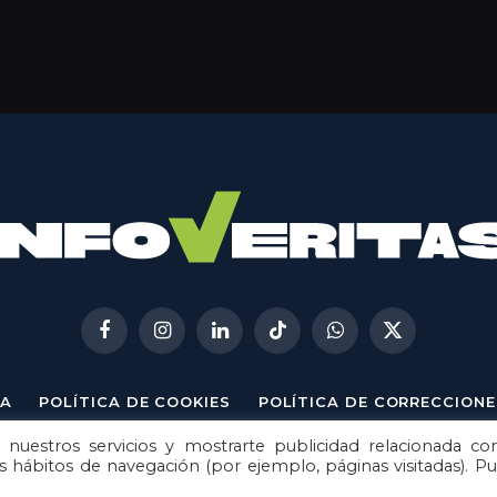
Facebook
Instagram
LinkedIn
TikTok
WhatsApp
X
(Twitter)
A
POLÍTICA DE COOKIES
POLÍTICA DE CORRECCIONE
 nuestros servicios y mostrarte publicidad relacionada co
© 2026
Metech
. Todos los derechos reservados.
us hábitos de navegación (por ejemplo, páginas visitadas). P