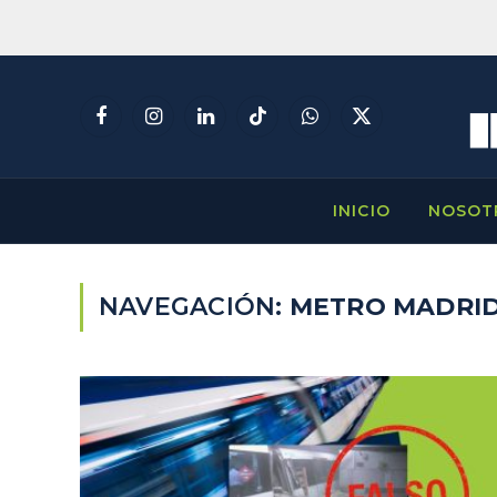
Facebook
Instagram
LinkedIn
TikTok
WhatsApp
X
(Twitter)
INICIO
NOSOT
NAVEGACIÓN:
METRO MADRI