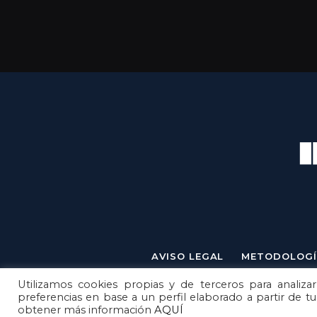
AVISO LEGAL
METODOLOGÍ
Utilizamos cookies propias y de terceros para analizar
preferencias en base a un perfil elaborado a partir de t
obtener más información
AQUÍ