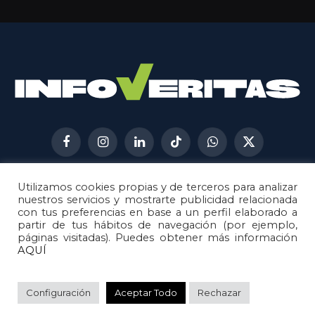
Facebook
Instagram
LinkedIn
TikTok
WhatsApp
X
(Twitter)
Utilizamos cookies propias y de terceros para analizar
AVISO LEGAL
METODOLOGÍA
nuestros servicios y mostrarte publicidad relacionada
POLÍTICA DE COOKIES
con tus preferencias en base a un perfil elaborado a
partir de tus hábitos de navegación (por ejemplo,
POLÍTICA DE CORRECCIONES
páginas visitadas). Puedes obtener más información
POLÍTICA DE PRIVACIDAD
AQUÍ
© 2026
Metech
. Todos los derechos reservados.
Configuración
Aceptar Todo
Rechazar