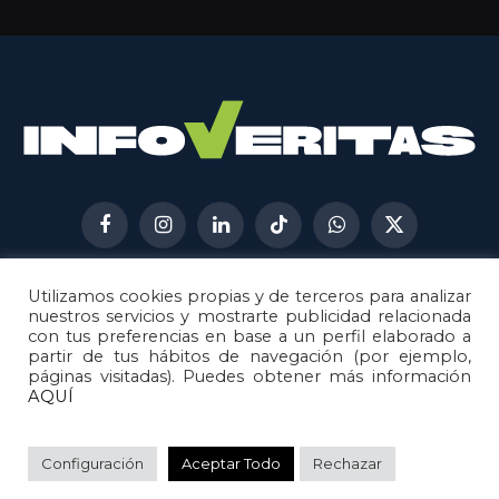
Facebook
Instagram
LinkedIn
TikTok
WhatsApp
X
(Twitter)
Utilizamos cookies propias y de terceros para analizar
AVISO LEGAL
METODOLOGÍA
nuestros servicios y mostrarte publicidad relacionada
POLÍTICA DE COOKIES
con tus preferencias en base a un perfil elaborado a
partir de tus hábitos de navegación (por ejemplo,
POLÍTICA DE CORRECCIONES
páginas visitadas). Puedes obtener más información
POLÍTICA DE PRIVACIDAD
AQUÍ
© 2026
Metech
. Todos los derechos reservados.
Configuración
Aceptar Todo
Rechazar