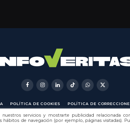
Facebook
Instagram
LinkedIn
TikTok
WhatsApp
X
(Twitter)
A
POLÍTICA DE COOKIES
POLÍTICA DE CORRECCIONE
 nuestros servicios y mostrarte publicidad relacionada co
© 2026
Metech
. Todos los derechos reservados.
us hábitos de navegación (por ejemplo, páginas visitadas). P