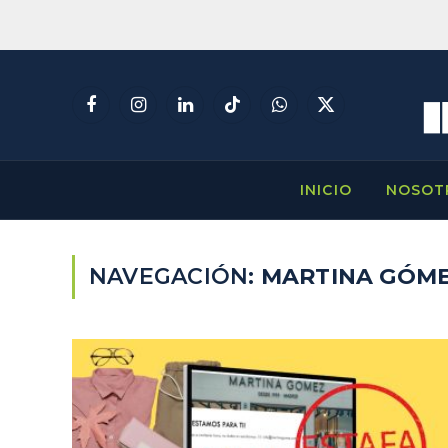
Facebook
Instagram
LinkedIn
TikTok
WhatsApp
X
(Twitter)
INICIO
NOSOT
NAVEGACIÓN:
MARTINA GÓM