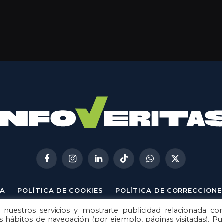
Facebook
Instagram
LinkedIn
TikTok
WhatsApp
X
(Twitter)
A
POLÍTICA DE COOKIES
POLÍTICA DE CORRECCIONE
 nuestros servicios y mostrarte publicidad relacionada co
© 2026
Metech
. Todos los derechos reservados.
us hábitos de navegación (por ejemplo, páginas visitadas). P