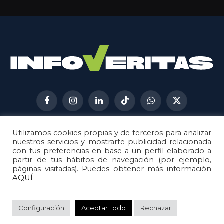
Facebook
Instagram
LinkedIn
TikTok
WhatsApp
X
(Twitter)
Utilizamos cookies propias y de terceros para analizar
AVISO LEGAL
METODOLOGÍA
nuestros servicios y mostrarte publicidad relacionada
POLÍTICA DE COOKIES
con tus preferencias en base a un perfil elaborado a
partir de tus hábitos de navegación (por ejemplo,
POLÍTICA DE CORRECCIONES
páginas visitadas). Puedes obtener más información
POLÍTICA DE PRIVACIDAD
AQUÍ
© 2026
Metech
. Todos los derechos reservados.
Configuración
Aceptar Todo
Rechazar