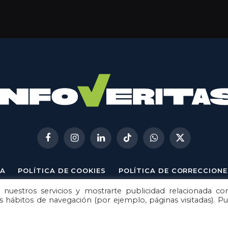
Facebook
Instagram
LinkedIn
TikTok
WhatsApp
X
(Twitter)
A
POLÍTICA DE COOKIES
POLÍTICA DE CORRECCIONE
 nuestros servicios y mostrarte publicidad relacionada co
© 2026
Metech
. Todos los derechos reservados.
us hábitos de navegación (por ejemplo, páginas visitadas). P