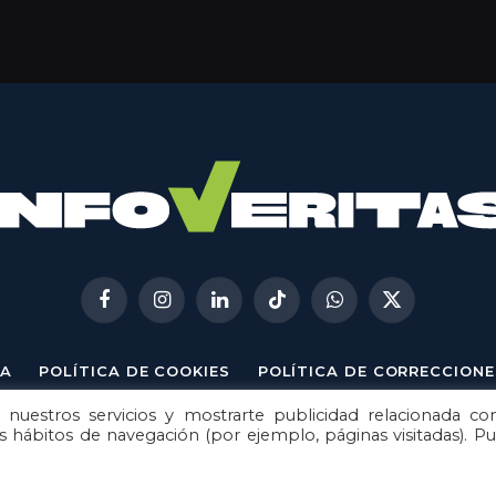
Facebook
Instagram
LinkedIn
TikTok
WhatsApp
X
(Twitter)
A
POLÍTICA DE COOKIES
POLÍTICA DE CORRECCIONE
 nuestros servicios y mostrarte publicidad relacionada co
© 2026
Metech
. Todos los derechos reservados.
us hábitos de navegación (por ejemplo, páginas visitadas). P